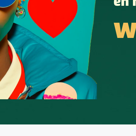
en 
w